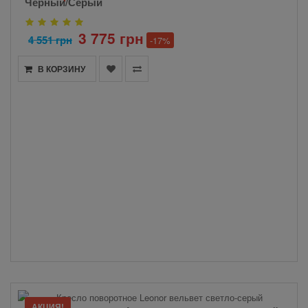
Черный/Серый
3 775 грн
4 551 грн
-17%
В КОРЗИНУ
АКЦИЯ!