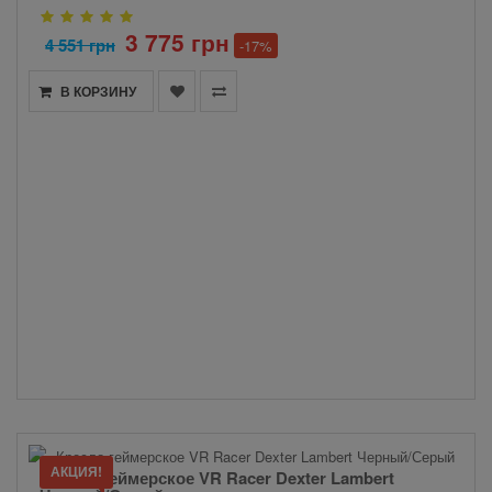
3 775 грн
4 551 грн
-17%
В КОРЗИНУ
АКЦИЯ!
Кресло геймерское VR Racer Dexter Lambert