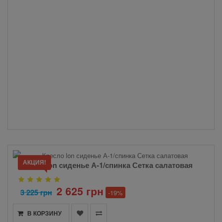
АКЦИЯ!
Кресло lon сиденье А-1/спинка Сетка салатовая
2 625 грн
3 225 грн
-19%
В КОРЗИНУ