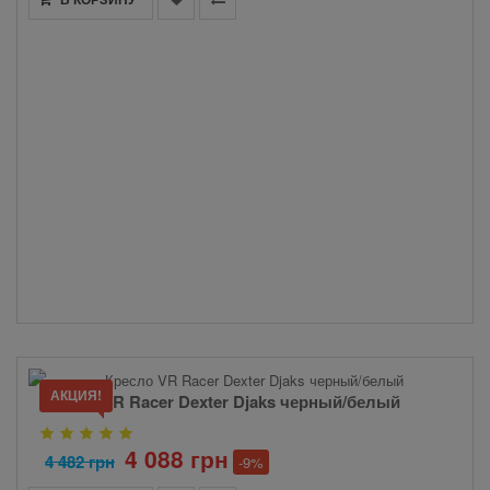
АКЦИЯ!
Кресло VR Racer Dexter Djaks черный/белый
4 088 грн
4 482 грн
-9%