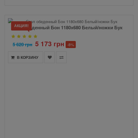
АКЦИЯ!
Стол обеденный Бон 1180х680 Белый/ножки Бук
5 173 грн
5 620 грн
-8%
В КОРЗИНУ