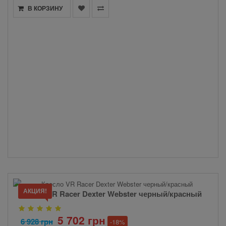
В КОРЗИНУ
АКЦИЯ!
Кресло VR Racer Dexter Webster черный/красный
5 702 грн
6 928 грн
-18%