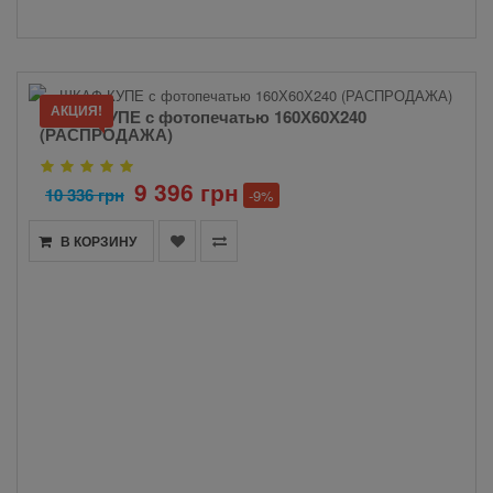
АКЦИЯ!
ШКАФ-КУПЕ с фотопечатью 160Х60Х240
(РАСПРОДАЖА)
9 396 грн
10 336 грн
-9%
В КОРЗИНУ