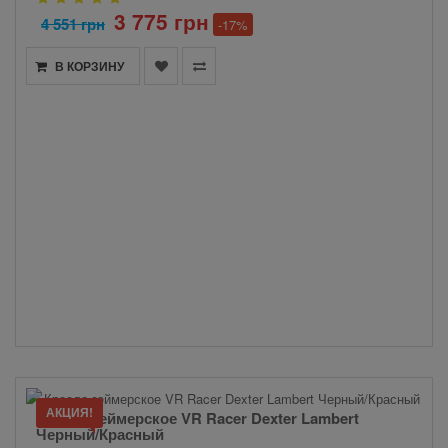
3 775 грн
4 551 грн
-17%
В КОРЗИНУ
АКЦИЯ!
Кресло геймерское VR Racer Dexter Lambert
Черный/Красный