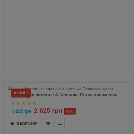
АКЦИЯ!
Кресло lon сиденье А-1/спинка Сетка оранжевая
2 625 грн
3 225 грн
-19%
В КОРЗИНУ