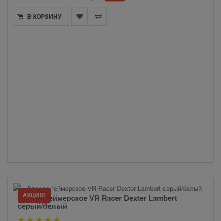
В КОРЗИНУ
АКЦИЯ!
Кресло геймерское VR Racer Dexter Lambert
серый/белый