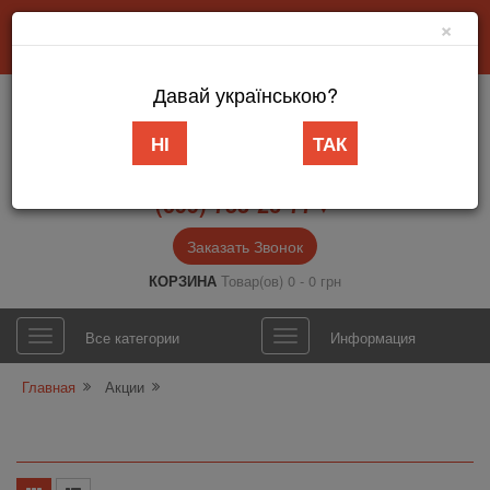
×
Добро пожаловать в интернет-магазин «АБВ Мебель» Запорожье
Личный кабинет
Язык
Давай українською?
НІ
ТАК
(099) 753-26-77▼
Заказать Звонок
КОРЗИНА
Товар(ов) 0 - 0 грн
Все категории
Информация
Главная
Акции