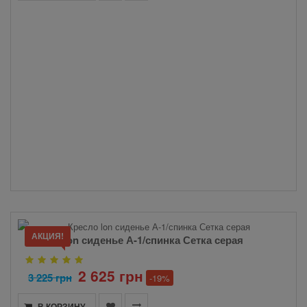
АКЦИЯ!
Кресло lon сиденье А-1/спинка Сетка серая
2 625 грн
3 225 грн
-19%
В КОРЗИНУ