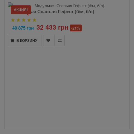
АКЦИЯ!
Модульная Спальня Гефест (б/м, б/л)
32 433 грн
40 875 грн
-21%
В КОРЗИНУ