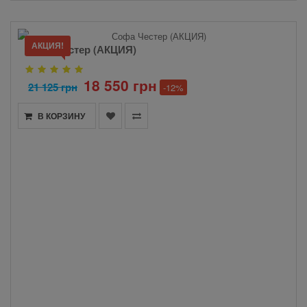
АКЦИЯ!
Софа Честер (АКЦИЯ)
18 550 грн
21 125 грн
-12%
В КОРЗИНУ