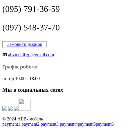
(095) 791-36-59
(097) 548-37-70
Замовити дзвінок
📧
abvmebli.zp@gmail.com
Графік роботи
пн-нд 10:00 - 18:00
Мы в социальных сетях
© 2024 АБВ- мебель
payment1
payment2
payment3
payment4
payment5
payment6