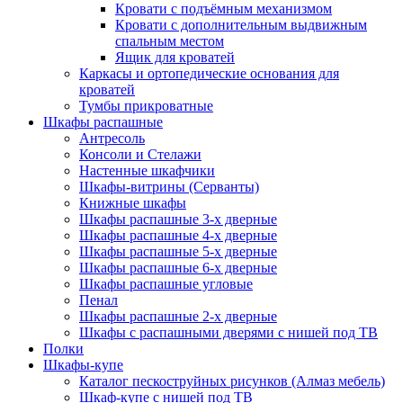
Кровати с подъёмным механизмом
Кровати с дополнительным выдвижным
спальным местом
Ящик для кроватей
Каркасы и ортопедические основания для
кроватей
Тумбы прикроватные
Шкафы распашные
Антресоль
Консоли и Стелажи
Настенные шкафчики
Шкафы-витрины (Серванты)
Книжные шкафы
Шкафы распашные 3-х дверные
Шкафы распашные 4-х дверные
Шкафы распашные 5-х дверные
Шкафы распашные 6-х дверные
Шкафы распашные угловые
Пенал
Шкафы распашные 2-х дверные
Шкафы с распашными дверями с нишей под ТВ
Полки
Шкафы-купе
Каталог пескоструйных рисунков (Алмаз мебель)
Шкаф-купе с нишей под ТВ