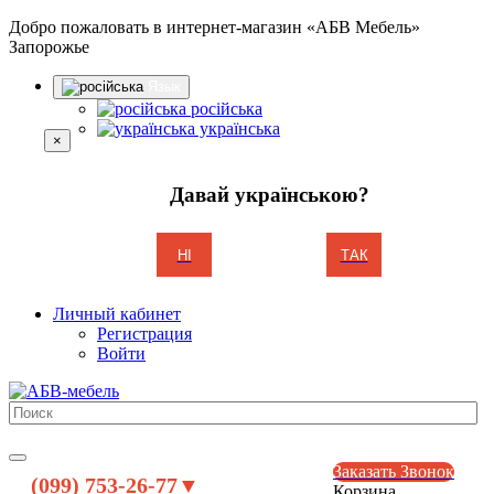
Добро пожаловать в интернет-магазин «АБВ Мебель»
Запорожье
Язык
російська
українська
×
Давай українською?
НІ
ТАК
Личный кабинет
Регистрация
Войти
Заказать Звонок
(099) 753-26-77▼
Корзина