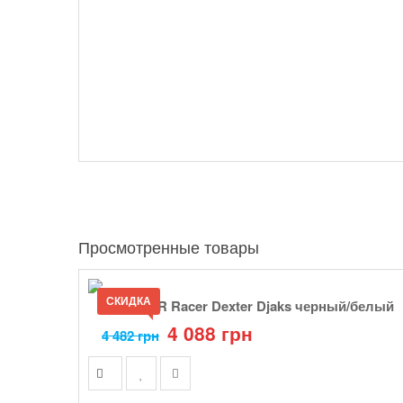
Просмотренные товары
СКИДКА
Кресло VR Racer Dexter Djaks черный/белый
4 088 грн
4 482 грн