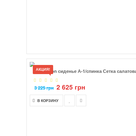
АКЦИЯ!
Кресло lon сиденье А-1/спинка Сетка салатов
2 625 грн
3 225 грн
В КОРЗИНУ