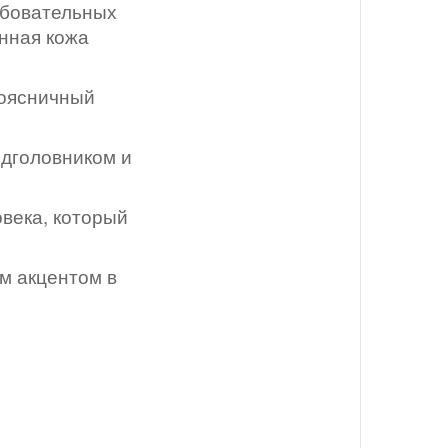
ебовательных
енная кожа
поясничный
одголовником и
века, который
м акцентом в