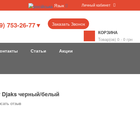
Личный кабинет
Язык
9) 753-26-77▼
Заказать Звонок
КОРЗИНА
Товар(ов) 0 - 0 грн
онтакты
Статьи
Акции
r Djaks черный/белый
сать отзыв