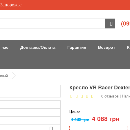
 Запорожье
(09
 нас
Доставка/Оплата
Гарантия
Возврат
К
белый
Кресло VR Racer Dexte
0 отзывов
|
Напи
Цена:
4 088 грн
4 482 грн