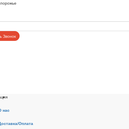
апорожье
ь Звонок
ация
О нас
Доставка/Оплата