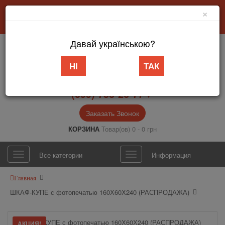
×
Добро пожаловать в интернет-магазин «АБВ Мебель» Запорожье
Личный кабинет
Язык
Давай українською?
НІ
ТАК
(099) 753-26-77▼
Заказать Звонок
КОРЗИНА
Товар(ов) 0 - 0 грн
Все категории
Информация
Главная
ШКАФ-КУПЕ с фотопечатью 160Х60Х240 (РАСПРОДАЖА)
АКЦИЯ!