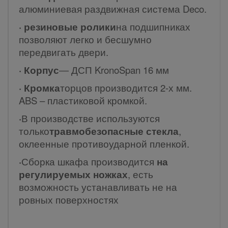
алюминиевая раздвижная система Deco.
· резиновые ролики
на подшипниках
позволяют легко и бесшумно
передвигать двери.
· Корпус
― ДСП KronoSpan 16 мм
· Кромка
торцов производится 2-х мм.
ABS – пластиковой кромкой.
·
В производстве используются
только
травмобезопасные стекла
,
оклеенные противоударной пленкой.
·
Сборка шкафа производится
на
регулируемых ножках
, есть
возможность устанавливать не на
ровных поверхностях