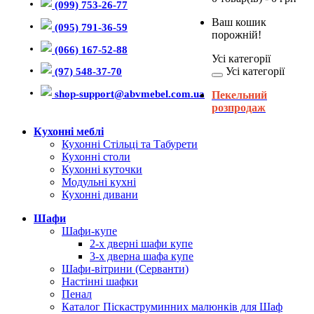
(099) 753-26-77
Ваш кошик
(095) 791-36-59
порожній!
(066) 167-52-88
Усі категорії
Усі категорії
(97) 548-37-70
shop-support@abvmebel.com.ua
Пекельний
розпродаж
Кухонні меблі
Кухонні Стільці та Табурети
Кухонні столи
Кухонні куточки
Модульні кухні
Кухонні дивани
Шафи
Шафи-купе
2-х дверні шафи купе
3-х дверна шафа купе
Шафи-вітрини (Серванти)
Настінні шафки
Пенал
Каталог Піскаструминних малюнків для Шаф