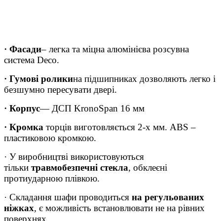
· Фасади
– легка та міцна алюмінієва розсувна
система Deco.
· Гумові ролики
на підшипниках дозволяють легко і
безшумно пересувати двері.
· Корпус
― ДСП KronoSpan 16 мм
· Кромка
торців виготовляється 2-х мм. ABS –
пластиковою кромкою.
· У виробництві використовуються
тільки
травмобезпечні стекла
, обклеєні
протиударною плівкою.
· Складання шафи проводиться
на регульованих
ніжках
, є можливість встановлювати не на рівних
поверхнях