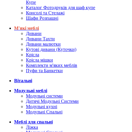
Купе
Каталог Фотодруків для шаф купе
Консолі та Стелажі
Шафи Розпашні
М'які меблі
Дивани
Дивани Тахти
Дивани малютки
Кутові дивани (Куточки)
Крісла
Крісла мішки
Комплекти м'яких меблів
Пуфи та Банкетки
Вітальні
Модульні меблі
Модульні системи
Дитячі Модульні Системи
Модульні кухні
Модульні Спальні
Меблі для спальні
Ліжка