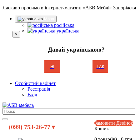
Ласкаво просимо в інтернет-магазин «АБВ Меблі» Запоріжжя
Мова
російська
українська
×
Давай українською?
НІ
ТАК
Особистий кабінет
Реєстрація
Вхід
Замовити Дзвінок
(099) 753-26-77▼
Кошик
0 товар(ів) - 0 грн