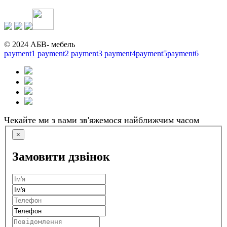
© 2024 АБВ- мебель
payment1
payment2
payment3
payment4
payment5
payment6
Чекайте ми з вами зв'яжемося найближчим часом
×
Замовити дзвінок