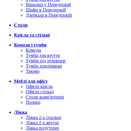
Вішалки у Передпокій
Шафи в Передпокій
Дзеркала в Передпокій
Столи
Крісла та стільці
Комоди і тумби
Комоди
Тумба для взуття
Тумби під телевізор
Тумби приліжкові
Трюмо
Меблі для офісу
Офісні крісла
Офісні стільці
Столи комп'ютерні
Полиці
Ліжка
Ліжка 2-х спальні
Ліжка 2-х ярусні
Ліжка полуторні