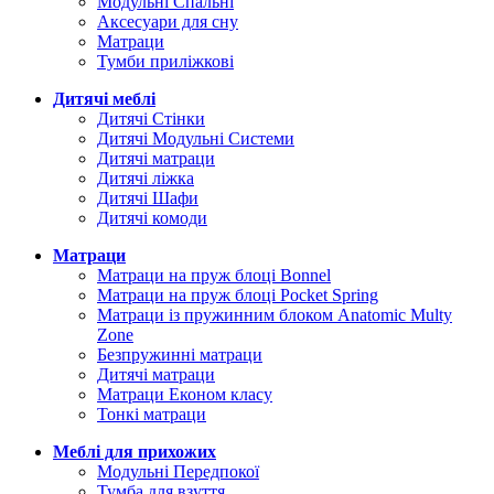
Модульні Спальні
Аксесуари для сну
Матраци
Тумби приліжкові
Дитячі меблі
Дитячі Стінки
Дитячі Модульні Системи
Дитячі матраци
Дитячі ліжка
Дитячі Шафи
Дитячі комоди
Матраци
Матраци на пруж блоці Bonnel
Матраци на пруж блоці Pocket Spring
Матраци із пружинним блоком Anatomic Multy
Zone
Безпружинні матраци
Дитячі матраци
Матраци Економ класу
Тонкі матраци
Меблі для прихожих
Модульні Передпокої
Тумба для взуття