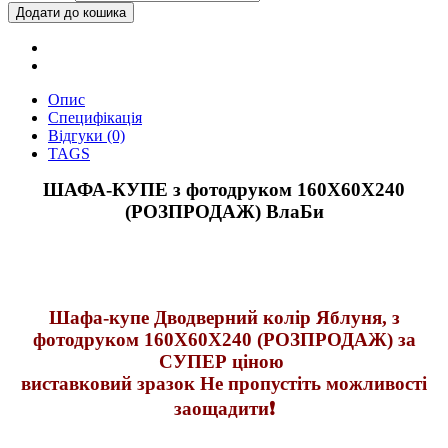
Опис
Специфікація
Відгуки (0)
TAGS
ШАФА-КУПЕ з фотодруком 160Х60Х240
(РОЗПРОДАЖ) ВлаБи
Шафа-купе Дводверний колір Яблуня, з
фотодруком 160Х60Х240 (РОЗПРОДАЖ) за
СУПЕР ціною
виставковий зразок Не пропустіть можливості
заощадити❗