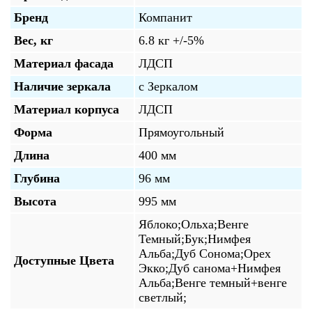
Бренд
Компанит
Вес, кг
6.8 кг +/-5%
Материал фасада
ЛДСП
Наличие зеркала
с Зеркалом
Материал корпуса
ЛДСП
Форма
Прямоугольный
Длина
400 мм
Глубина
96 мм
Высота
995 мм
Яблоко;Ольха;Венге
Темный;Бук;Нимфея
Альба;Дуб Сонома;Орех
Доступные Цвета
Экко;Дуб санома+Нимфея
Альба;Венге темный+венге
светлый;