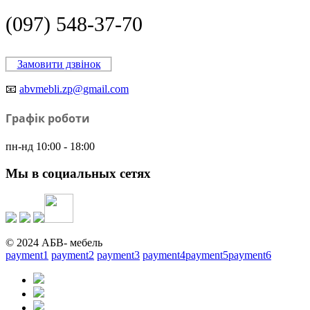
(097) 548-37-70
Замовити дзвінок
📧
abvmebli.zp@gmail.com
Графік роботи
пн-нд 10:00 - 18:00
Мы в социальных сетях
© 2024 АБВ- мебель
payment1
payment2
payment3
payment4
payment5
payment6