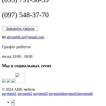
(097) 548-37-70
Замовити дзвінок
📧
abvmebli.zp@gmail.com
Графік роботи
пн-нд 10:00 - 18:00
Мы в социальных сетях
© 2024 АБВ- мебель
payment1
payment2
payment3
payment4
payment5
payment6