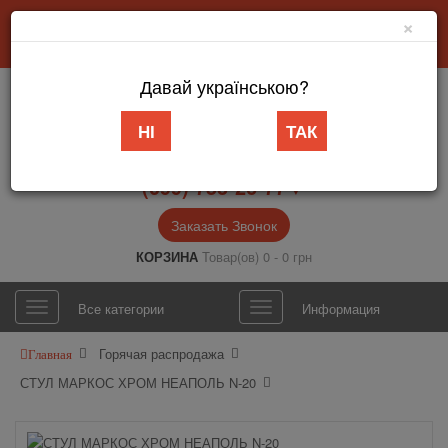
×
Добро пожаловать в интернет-магазин «АБВ Мебель» Запорожье
Личный кабинет
Язык
Давай українською?
НІ
ТАК
(099) 753-26-77▼
Заказать Звонок
КОРЗИНА
Товар(ов) 0 - 0 грн
Все категории
Информация
Горячая распродажа
Главная
СТУЛ МАРКОС ХРОМ НЕАПОЛЬ N-20