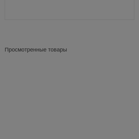
Просмотренные товары
СТУЛ МАРКОС ХРОМ НЕАПОЛЬ N-20
986 грн