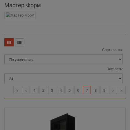
Мастер Форм
Сортировка:
Показать:
|<
<
1
2
3
4
5
6
7
8
9
>
>|