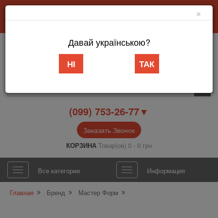
×
Добро пожаловать в интернет-магазин «АБВ Мебель» Запорожье
Личный кабинет
Язык
Давай українською?
НІ
ТАК
(099) 753-26-77▼
Заказать Звонок
КОРЗИНА
Товар(ов) 0 - 0 грн
Все категории
Информация
Главная
Бренд
Мастер Форм