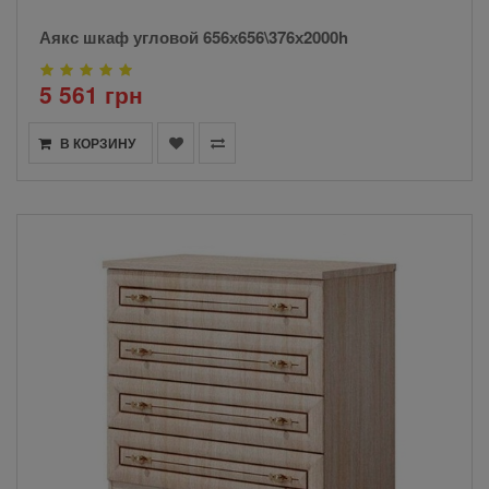
Аякс шкаф угловой 656х656\376х2000h
5 561 грн
В КОРЗИНУ