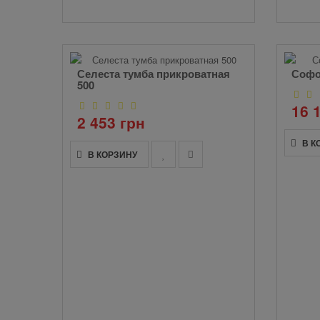
Селеста тумба прикроватная
Софо
500
16 
2 453 грн
В К
В КОРЗИНУ