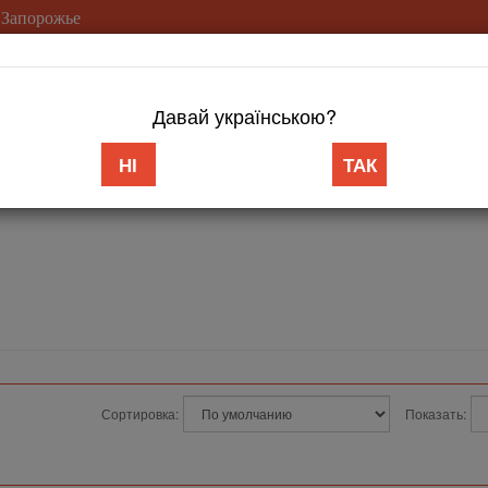
 Запорожье
(099) 753-2
Давай українською?
Доставка/Оплата
Гарантия
Возврат
Контакты
Статьи
НІ
ТАК
Сортировка:
Показать: