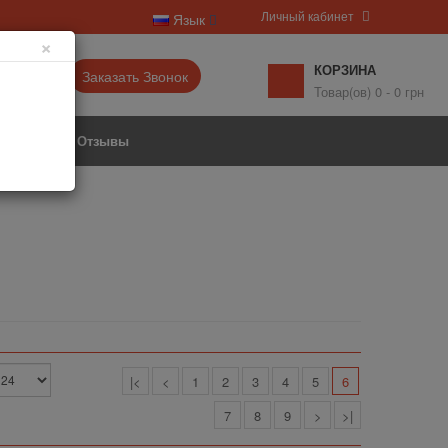
Личный кабинет
Язык
×
КОРЗИНА
6-77▼
Заказать Звонок
Товар(ов) 0 - 0 грн
Акции
Отзывы
|<
<
1
2
3
4
5
6
7
8
9
>
>|