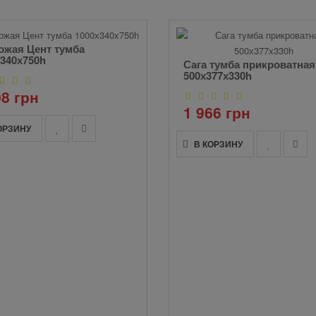
ожая Цент тумба
х340х750h
Сага тумба прикроватная
500х377х330h
08 грн
1 966 грн
ОРЗИНУ
В КОРЗИНУ