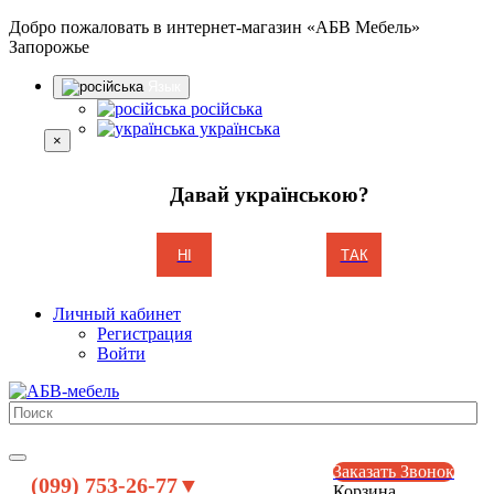
Добро пожаловать в интернет-магазин «АБВ Мебель»
Запорожье
Язык
російська
українська
×
Давай українською?
НІ
ТАК
Личный кабинет
Регистрация
Войти
Заказать Звонок
(099) 753-26-77▼
Корзина