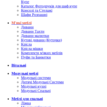
Купе
Каталог Фотодруків для шаф купе
Консолі та Стелажі
Шафи Розпашні
М'які меблі
Дивани
Дивани Тахти
Дивани малютки
Кутові дивани (Куточки)
Крісла
Крісла мішки
Комплекти м'яких меблів
Пуфи та Банкетки
Вітальні
Модульні меблі
Модульні системи
Дитячі Модульні Системи
Модульні кухні
Модульні Спальні
Меблі для спальні
Ліжка