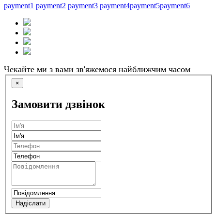
payment1
payment2
payment3
payment4
payment5
payment6
Чекайте ми з вами зв'яжемося найближчим часом
×
Замовити дзвінок
Надіслати