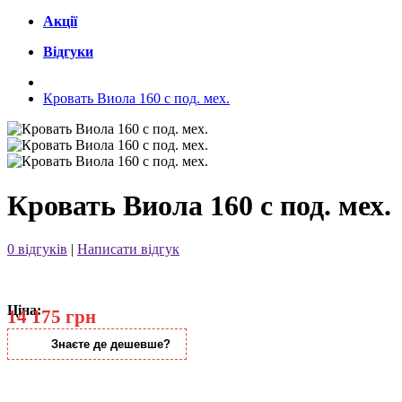
Акції
Відгуки
Кровать Виола 160 с под. мех.
Кровать Виола 160 с под. мех.
0 відгуків
|
Написати відгук
Ціна:
14 175 грн
Знаєте де дешевше?