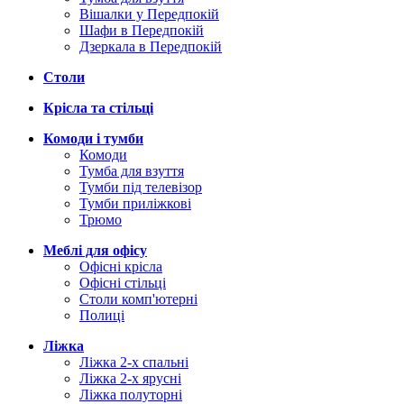
Вішалки у Передпокій
Шафи в Передпокій
Дзеркала в Передпокій
Столи
Крісла та стільці
Комоди і тумби
Комоди
Тумба для взуття
Тумби під телевізор
Тумби приліжкові
Трюмо
Меблі для офісу
Офісні крісла
Офісні стільці
Столи комп'ютерні
Полиці
Ліжка
Ліжка 2-х спальні
Ліжка 2-х ярусні
Ліжка полуторні