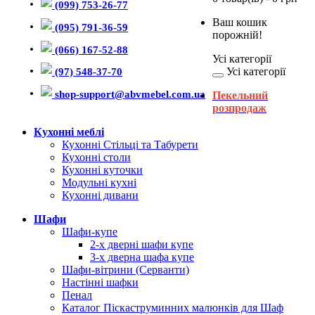
(099) 753-26-77
Ваш кошик
(095) 791-36-59
порожній!
(066) 167-52-88
Усі категорії
Усі категорії
(97) 548-37-70
shop-support@abvmebel.com.ua
Пекельний
розпродаж
Кухонні меблі
Кухонні Стільці та Табурети
Кухонні столи
Кухонні куточки
Модульні кухні
Кухонні дивани
Шафи
Шафи-купе
2-х дверні шафи купе
3-х дверна шафа купе
Шафи-вітрини (Серванти)
Настінні шафки
Пенал
Каталог Піскаструминних малюнків для Шаф