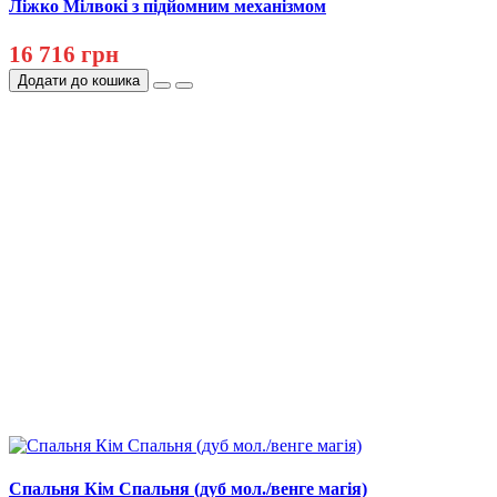
Ліжко Мілвокі з підйомним механізмом
16 716 грн
Додати до кошика
Спальня Кім Спальня (дуб мол./венге магія)