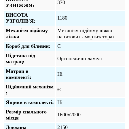
370
УЗНІЖЖЯ:
ВИСОТА
1180
УЗГОЛIВ'Я:
Механізм підйому
Механізм підйому ліжка
ліжка
на газових амортизаторах
Короб для білизни:
Є
Підстава під
Ортопедичні ламелі
матрац:
Матрац в
Ні
комплекті:
Підйомний механізм
Є
:
Ящики в комплекті:
Ні
Розмір спального
1600х2000
місця
Довжина
2150