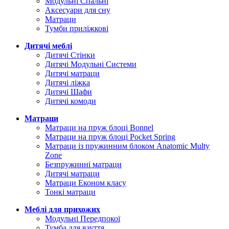
Модульні Спальні
Аксесуари для сну
Матраци
Тумби приліжкові
Дитячі меблі
Дитячі Стінки
Дитячі Модульні Системи
Дитячі матраци
Дитячі ліжка
Дитячі Шафи
Дитячі комоди
Матраци
Матраци на пруж блоці Bonnel
Матраци на пруж блоці Pocket Spring
Матраци із пружинним блоком Anatomic Multy
Zone
Безпружинні матраци
Дитячі матраци
Матраци Економ класу
Тонкі матраци
Меблі для прихожих
Модульні Передпокої
Тумба для взуття