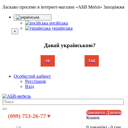
Ласкаво просимо в інтернет-магазин «АБВ Меблі» Запоріжжя
Мова
російська
українська
×
Давай українською?
НІ
ТАК
Особистий кабінет
Реєстрація
Вхід
Замовити Дзвінок
(099) 753-26-77▼
Кошик
0 товар(ів) - 0 грн