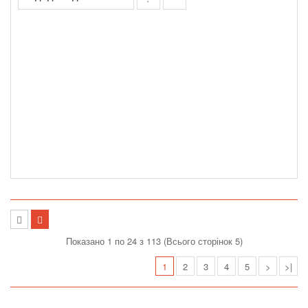
Показано 1 по 24 з 113 (Всього сторінок 5)
1
2
3
4
5
>
>|