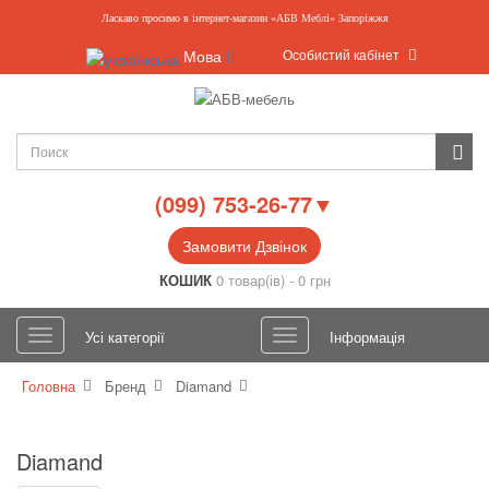
Ласкаво просимо в інтернет-магазин «АБВ Меблі» Запоріжжя
Особистий кабінет
Мова
(099) 753-26-77▼
Замовити Дзвінок
КОШИК
0 товар(ів) - 0 грн
Усі категорії
Інформація
Головна
Бренд
Diamand
Diamand