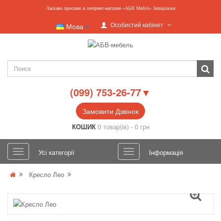
Ласкаво просимо в інтернет-магазин «АБВ Меблі» Запоріжжя
Особистий кабінет
Мова
(099) 753-26-77▼
Замовити Дзвінок
КОШИК
0 товар(ів) - 0 грн
Усі категорії
Інформація
Кресло Лео