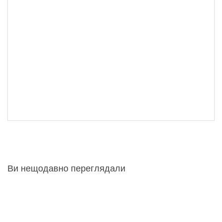
Ви нещодавно переглядали
Кресло Лео
Кресло Лео
11 200 грн
11 200 грн