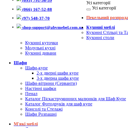
(095) 791-36-59
Усі категорії
Усі категорії
(066) 167-52-88
Пекельний розпрод
(97) 548-37-70
shop-support@abvmebel.com.ua
Кухонні меблі
Кухонні Стільці та Т
Кухонні столи
Кухонні куточки
Модульні кухні
Кухонні дивани
Шафи
Шафи-купе
2-х дверні шафи купе
3-х дверна шафа купе
Шафи-вітрини (Серванти)
Настінні шафки
Пенал
Каталог Піскаструминних малюнків для Шаф Купе
Каталог Фотодруків для шаф купе
Консолі та Стелажі
Шафи Розпашні
М'які меблі