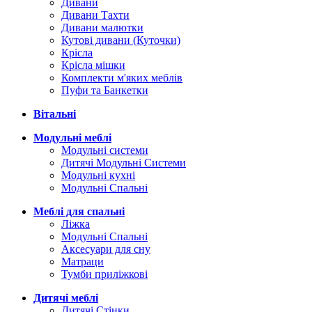
Дивани
Дивани Тахти
Дивани малютки
Кутові дивани (Куточки)
Крісла
Крісла мішки
Комплекти м'яких меблів
Пуфи та Банкетки
Вітальні
Модульні меблі
Модульні системи
Дитячі Модульні Системи
Модульні кухні
Модульні Спальні
Меблі для спальні
Ліжка
Модульні Спальні
Аксесуари для сну
Матраци
Тумби приліжкові
Дитячі меблі
Дитячі Стінки