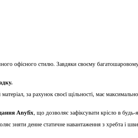
чного офісного стилю. Завдяки своєму багатошаровому
адку.
матеріал, за рахунок своєї щільності, має максимальн
дання Anyfix
, що дозволяє зафіксувати крісло в будь
оляє зняти денне статичне навантаження з хребта і шв