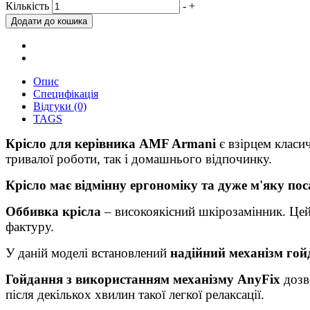
Кількість
-
+
Опис
Специфікація
Відгуки (0)
TAGS
Крісло для керівника AMF Armani
є взірцем класи
тривалої роботи, так і домашнього відпочинку.
Крісло має відмінну ергономіку та дуже м'яку пос
Оббивка крісла
– високоякісний шкірозамінник. Цей 
фактуру.
У даній моделі встановлений
надійний механізм гой
Гойдання з використанням механізму AnyFix
дозв
після декількох хвилин такої легкої релаксації.