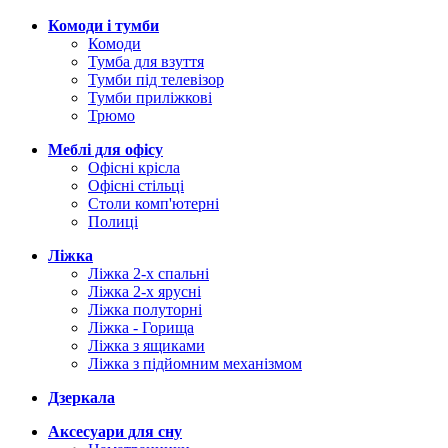
Комоди і тумби
Комоди
Тумба для взуття
Тумби під телевізор
Тумби приліжкові
Трюмо
Меблі для офісу
Офісні крісла
Офісні стільці
Столи комп'ютерні
Полиці
Ліжка
Ліжка 2-х спальні
Ліжка 2-х ярусні
Ліжка полуторні
Ліжка - Горища
Ліжка з ящиками
Ліжка з підйомним механізмом
Дзеркала
Аксесуари для сну