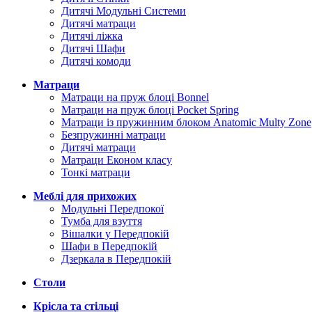
Дитячі Модульні Системи
Дитячі матраци
Дитячі ліжка
Дитячі Шафи
Дитячі комоди
Матраци
Матраци на пруж блоці Bonnel
Матраци на пруж блоці Pocket Spring
Матраци із пружинним блоком Anatomic Multy Zone
Безпружинні матраци
Дитячі матраци
Матраци Економ класу
Тонкі матраци
Меблі для прихожих
Модульні Передпокої
Тумба для взуття
Вішалки у Передпокій
Шафи в Передпокій
Дзеркала в Передпокій
Столи
Крісла та стільці