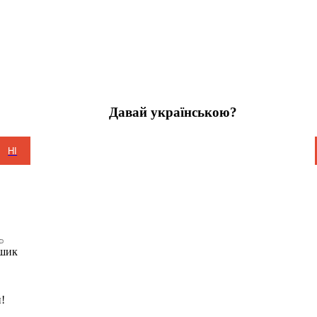
Давай українською?
НІ
шик
!