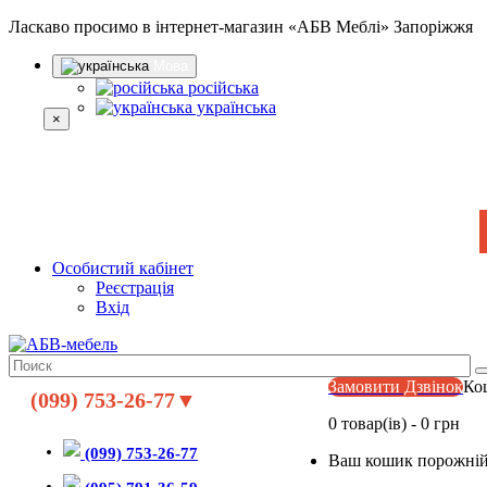
Ласкаво просимо в інтернет-магазин «АБВ Меблі» Запоріжжя
Мова
російська
українська
×
Особистий кабінет
Реєстрація
Вхід
Замовити Дзвінок
Ко
(099) 753-26-77▼
0 товар(ів) - 0 грн
(099) 753-26-77
Ваш кошик порожній