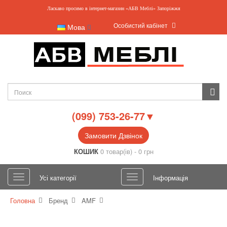
Ласкаво просимо в інтернет-магазин «АБВ Меблі» Запоріжжя
Особистий кабінет
Мова
(099) 753-26-77▼
Замовити Дзвінок
КОШИК
0 товар(ів) - 0 грн
Усі категорії
Інформація
Головна
Бренд
AMF