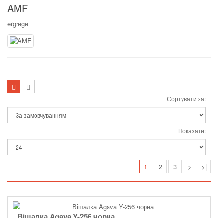
AMF
ergrege
Сортувати за:
Показати:
1
2
3
>
>|
Вішалка Agava Y-256 чорна