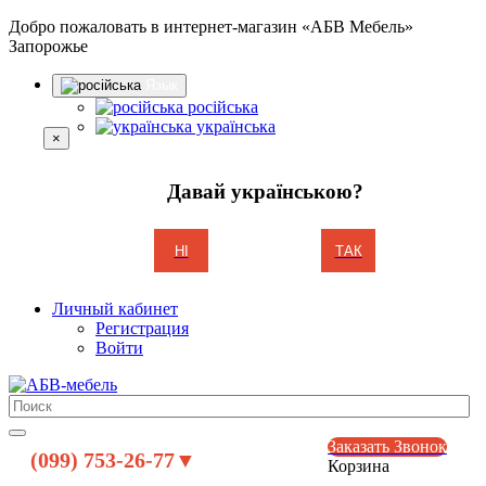
Добро пожаловать в интернет-магазин «АБВ Мебель»
Запорожье
Язык
російська
українська
×
Давай українською?
НІ
ТАК
Личный кабинет
Регистрация
Войти
Заказать Звонок
(099) 753-26-77▼
Корзина