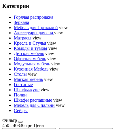
Категории
Горячая распродажа
Зеркала
Мебель для Прихожей
view
Аксессуары для сна
view
Матрасы
view
Кресла и Стулья
view
Комоды и тумбы
view
Детская мебель
view
Офисная мебель
view
Модульная мебель
view
Кухонная Мебель
view
Столы
view
Мягкая мебель
view
Гостиные
Шкафы-купе
view
Полки
Шкафы распашные
view
Мебель для Спальни
view
Сейфы
Фильтр
450
-
40336
грн
Цена