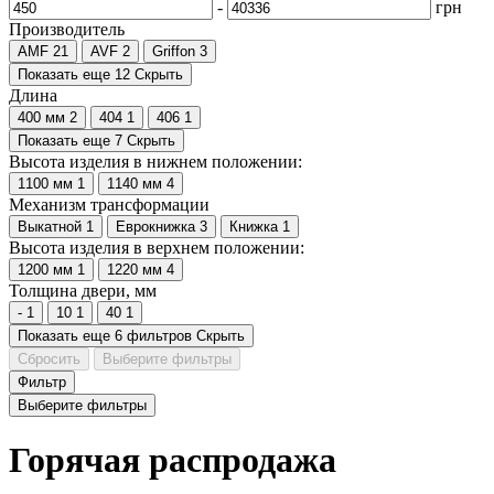
-
грн
Производитель
AMF
21
AVF
2
Griffon
3
Показать еще 12
Скрыть
Длина
400 мм
2
404
1
406
1
Показать еще 7
Скрыть
Высота изделия в нижнем положении:
1100 мм
1
1140 мм
4
Механизм трансформации
Выкатной
1
Еврокнижка
3
Книжка
1
Высота изделия в верхнем положении:
1200 мм
1
1220 мм
4
Толщина двери, мм
-
1
10
1
40
1
Показать еще 6 фильтров
Скрыть
Сбросить
Выберите фильтры
Фильтр
Выберите фильтры
Горячая распродажа