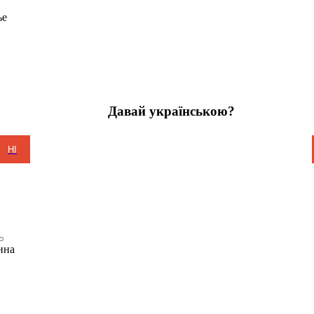
ье
Давай українською?
НІ
ина