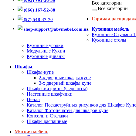
(095) 791-36-59
Все категории
Все категории
(066) 167-52-88
Горячая распродаж
(97) 548-37-70
shop-support@abvmebel.com.ua
Кухонная мебель
Кухонные Стулья и 
Кухонные столы
Кухонные уголки
Модульные Кухни
Кухонные диваны
Шкафы
Шкафы-купе
2-х дверные шкафы купе
3-х дверный шкафы купе
Шкафы-витрины (Серванты)
Настенные шкафчики
Пенал
Каталог Пескаструйных рисунков для Шкафов Куп
Каталог Фотопечатей для шкафов купе
Консоли и Стелажи
Шкафы распашные
Мягкая мебель