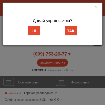
×
Добро пожаловать в интернет-магазин «АБВ Мебель» Запорожье
Личный кабинет
Язык
Давай українською?
НІ
ТАК
(099) 753-26-77▼
Заказать Звонок
КОРЗИНА
Товар(ов) 0 - 0 грн
Все категории
Информация
Горячая распродажа
Главная
Сейф огневзломостойкий CL II.60.K.K