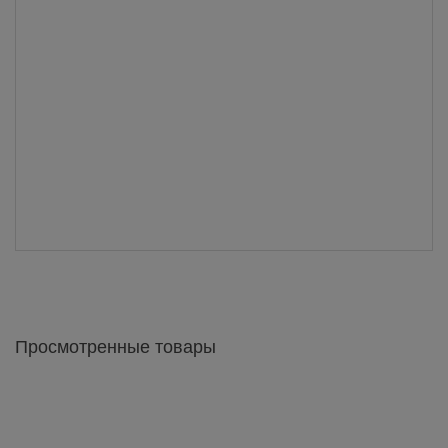
Просмотренные товары
Сейф огневзломостойкий CL II.60.K.K