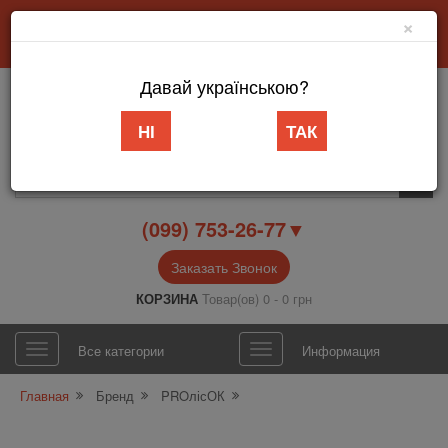
×
Добро пожаловать в интернет-магазин «АБВ Мебель» Запорожье
Личный кабинет
Язык
Давай українською?
НІ
ТАК
(099) 753-26-77▼
Заказать Звонок
КОРЗИНА
Товар(ов) 0 - 0 грн
Все категории
Информация
Главная
Бренд
PROлісОК