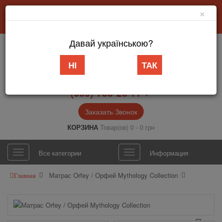
×
Добро пожаловать в интернет-магазин «АБВ Мебель» Запорожье
Личный кабинет
Язык
Давай українською?
НІ
ТАК
(099) 753-26-77▼
Заказать Звонок
КОРЗИНА
Товар(ов) 0 - 0 грн
Все категории
Информация
Матрас Orfey / Орфей Mythology Collection
Главная