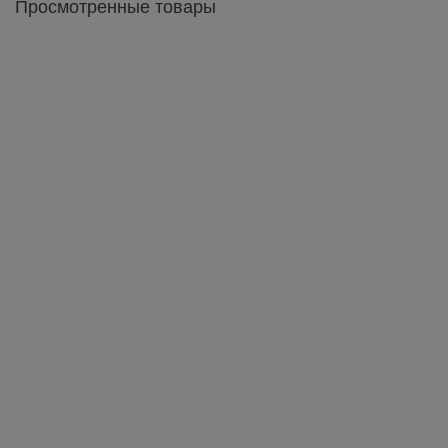
Просмотренные товары
Матрас Orfey / Орфей Mythology Collection
12 096 грн