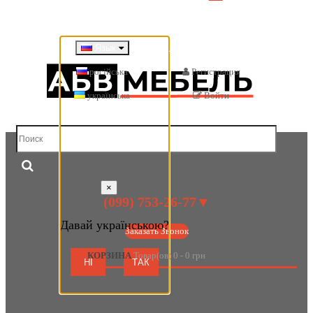
Добро пожаловать в интернет-магазин «АБВ Мебель» Запорожье
Личный кабинет
Язык
російська
Регистрация
українська
Войти
×
(099) 753-26-77▼
Давай українською?
Заказать Звонок
КОРЗИНА
Товар(ов) 0 - 0 грн
НІ
ТАК
Ваша корзина пуста!