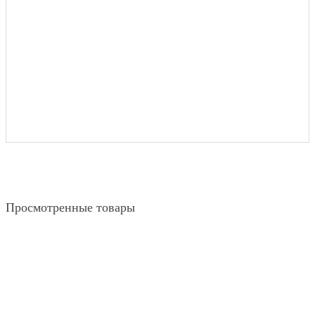
Просмотренные товары
Матрас Caochu dual / Каучу дуал
17 585 грн