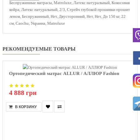
Беспружинные матрасы
,
Matroluxe
,
Латекс натуральный
,
Кокосовая
койра
,
Латекс натуральный
,
2/3
,
Стрейч глубокой прошивки прошит
леном
,
Беспружинный
,
Нет
,
Двусторонний
,
Нет
,
Нет
,
До 150 кг
,
22
см
,
Caochu
,
Украина
,
Matroluxe
РЕКОМЕНДУЕМЫЕ ТОВАРЫ
Ортопедический матрас ALLUR / АЛЛЮР Fashion
4 888 грн
В КОРЗИНУ