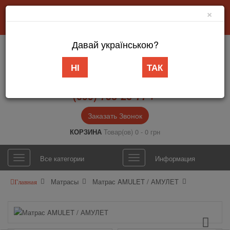
×
Добро пожаловать в интернет-магазин «АБВ Мебель» Запорожье
Личный кабинет
Язык
Давай українською?
НІ
ТАК
(099) 753-26-77▼
Заказать Звонок
КОРЗИНА
Товар(ов) 0 - 0 грн
Все категории
Информация
Матрасы
Матрас AMULET / АМУЛЕТ
Главная