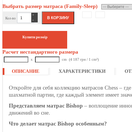
Выбрать размер матраса (Family-Sleep)
+
Кол-во
-
Купити розмір
Расчет нестандартного размера
x
cm
(4 187 грн / 1 cm²)
ОПИСАНИЕ
ХАРАКТЕРИСТИКИ
ОТ
Откройте для себя коллекцию матрасов Chess – гд
шахматной партии, где каждый элемент имеет значе
Представляем матрас Bishop
– воплощение иннов
движений во сне.
Что делает матрас Bishop особенным?