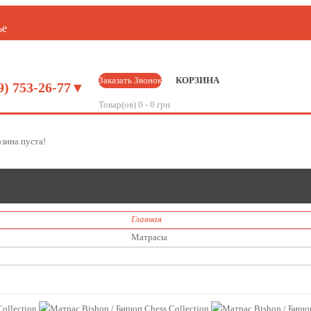
ье
Заказать Звонок
КОРЗИНА
9) 753-26-77▼
Товар(ов) 0 - 0 грн
зина пуста!
Главная
Статьи
Акции
Отзывы
Матрасы