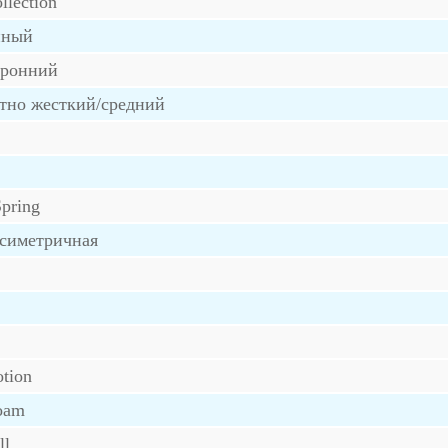
llection
нный
оронний
тно жесткий/средний
Spring
асиметричная
tion
oam
ll