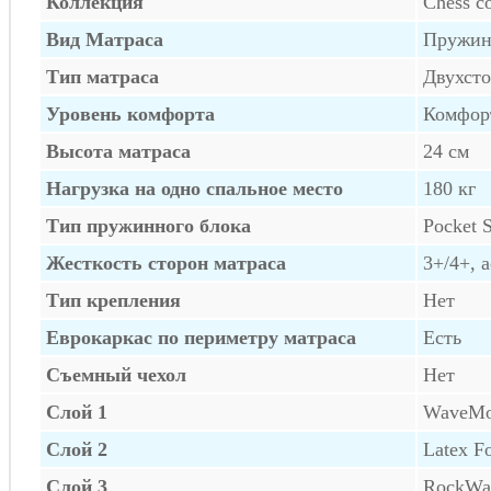
Коллекция
Chess co
Вид Матраса
Пружи
Тип матраса
Двухст
Уровень комфорта
Комфор
Высота матраса
24 см
Нагрузка на одно спальное место
180 кг
Тип пружинного блока
Pocket 
Жесткость сторон матраса
3+/4+, 
Тип крепления
Нет
Еврокаркас по периметру матраса
Есть
Съемный чехол
Нет
Слой 1
WaveMo
Слой 2
Latex F
Слой 3
RockWa