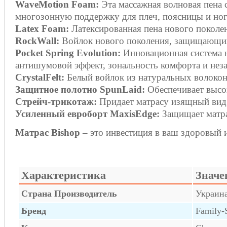
WaveMotion Foam:
Эта массажная волновая пена 
многозонную поддержку для плеч, поясницы и ног
Latex Foam:
Латексированная пена нового поколе
RockWall:
Войлок нового поколения, защищающий 
Pocket Spring Evolution:
Инновационная система 
антишумовой эффект, зональность комфорта и нез
CrystalFelt:
Белый войлок из натуральных волокон
Защитное полотно SpunLaid:
Обеспечивает высо
Стрейч-трикотаж:
Придает матрасу изящный вид
Усиленный евроборт MaxisEdge:
Защищает матра
Матрас Bishop
– это инвестиция в ваш здоровый 
Характеристика
Значе
Страна Производитель
Украин
Бренд
Family-