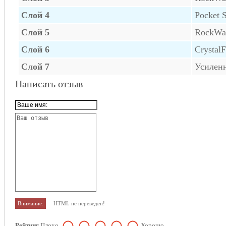
Слой 4
Pocket S
Слой 5
RockWa
Слой 6
CrystalF
Слой 7
Усилен
Написать отзыв
Внимание:
HTML не переведен!
Рейтинг
Плохо
Хорошо