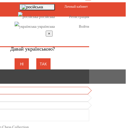
Личный кабинет
Язык
російська
Регистрация
українська
Войти
×
Давай українською?
НІ
ТАК