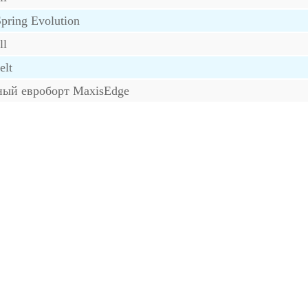
pring Evolution
ll
elt
ный евроборт MaxisEdge