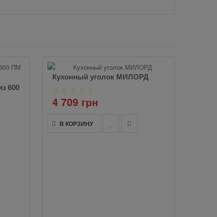
Кухонный уголок МИЛОРД
з 600
Кухн
600 г
4 709 грн
фаса
В КОРЗИНУ
1 0
В К