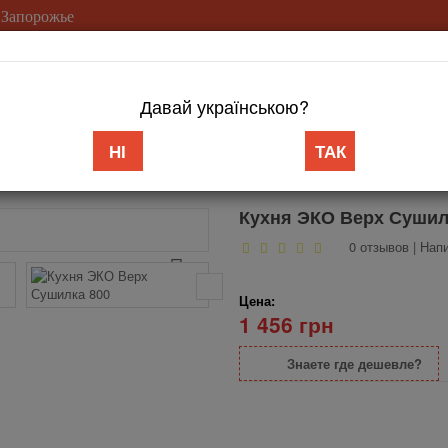
 Запорожье
(099) 753-2
Давай українською?
Доставка/Оплата
Гарантия
Возврат
Контакты
Статьи
НІ
ТАК
а 800
Кухня ЭКО Верх Сушил
0 отзывов
|
Напи
Цена:
1 456 грн
Знаете где дешевле?