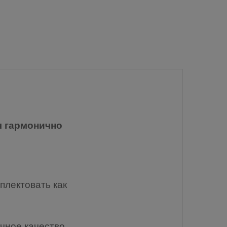
я гармонично
плектовать как
ичное качество