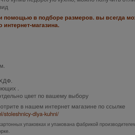
вид
 помощью в подборе размеров. вы всегда мо
о интернет-магазина.
м.
 ХДФ.
яющих .
отдельно цвет по вашему выбору
отрите в нашем интернет магазине по ссылке
/stoleshnicy-dlya-kuhni/
картонных упаковках и упакована фабрикой производителе
орке.