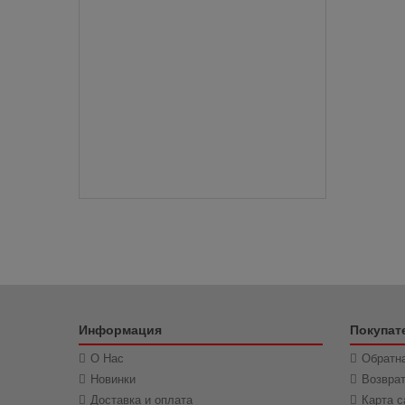
Информация
Покупат
О Нас
Обратна
Новинки
Возвра
Доставка и оплата
Карта с