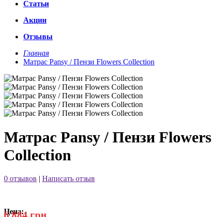
Статьи
Акции
Отзывы
Главная
Матрас Pansy / Пензи Flowers Collection
Матрас Pansy / Пензи Flowers
Collection
0 отзывов
|
Написать отзыв
Цена:
6 884 грн