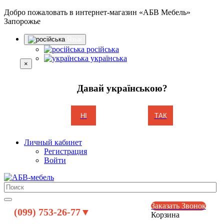
Добро пожаловать в интернет-магазин «АБВ Мебель»
Запорожье
Язык
російська
українська
×
Давай українською?
НІ
ТАК
Личный кабинет
Регистрация
Войти
Заказать Звонок
(099) 753-26-77▼
Корзина