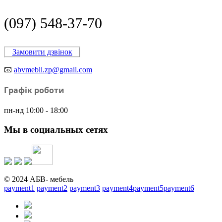
(097) 548-37-70
Замовити дзвінок
📧
abvmebli.zp@gmail.com
Графік роботи
пн-нд 10:00 - 18:00
Мы в социальных сетях
© 2024 АБВ- мебель
payment1
payment2
payment3
payment4
payment5
payment6