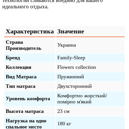
технологии сливаются воедино для вашего
идеального отдыха.
Характеристика
Значение
Страна
Украина
Производитель
Бренд
Family-Sleep
Коллекция
Flowers collection
Вид Матраса
Пружинний
Тип матраса
Двухсторонний
Комфортно жорсткий/
Уровень комфорта
помірно м'який
Высота матраса
23 см
Нагрузка на одно
180 кг
спальное место