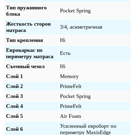
Тип пружинного
Pocket Spring
блока
Жесткость сторон
3/4, асиметричная
матраса
Тип крепления
Ні
Еврокаркас по
Есть
периметру матраса
Съемный чехол
Ні
Слой 1
Memory
Слой 2
PrimeFelt
Слой 3
Pocket Spring
Слой 4
PrimeFelt
Слой 5
Air Foam
Усиленный евроборт по
Слой 6
периметру MaxisEdge