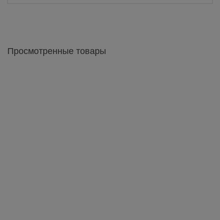
Просмотренные товары
Аякс зеркало 900х116х666h
1 751 грн