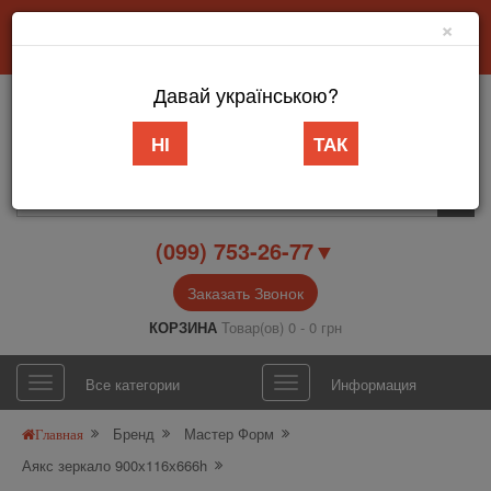
×
Добро пожаловать в интернет-магазин «АБВ Мебель» Запорожье
Личный кабинет
Язык
Давай українською?
НІ
ТАК
(099) 753-26-77▼
Заказать Звонок
КОРЗИНА
Товар(ов) 0 - 0 грн
Все категории
Информация
Бренд
Мастер Форм
Главная
Аякс зеркало 900х116х666h