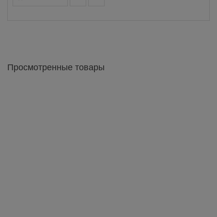
Просмотренные товары
Аякс Витрина низкая 650х376х1183h