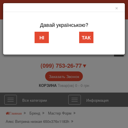
×
Добро пожаловать в интернет-магазин «АБВ Мебель» Запорожье
Личный кабинет
Язык
Давай українською?
НІ
ТАК
(099) 753-26-77▼
Заказать Звонок
КОРЗИНА
Товар(ов) 0 - 0 грн
Все категории
Информация
Бренд
Мастер Форм
Главная
Аякс Витрина низкая 650х376х1183h