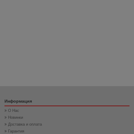
Аякс Витрина низкая 650х376х1183h
3 898 грн
Информация
О Нас
Новинки
Доставка и оплата
Гарантия