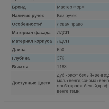
Мастер Форм
Бренд
Без ручек
Наличие ручек
левая право
Особенности*
ЛДСП
Материал фасада
ЛДСП
Материал корпуса
650
Длина
376
Глубина
1183
Высота
дуб крафт белый+венге;
мол.+венге;сонома+венг
Доступные Цвета
альба;крафт белый;краф
венге темн;