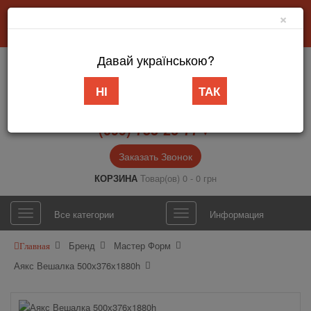
×
Добро пожаловать в интернет-магазин «АБВ Мебель» Запорожье
Личный кабинет
Язык
Давай українською?
НІ
ТАК
(099) 753-26-77▼
Заказать Звонок
КОРЗИНА
Товар(ов) 0 - 0 грн
Все категории
Информация
Бренд
Мастер Форм
Главная
Аякс Вешалка 500х376х1880h