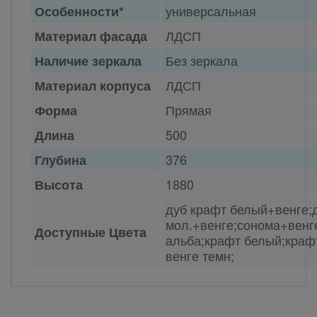
универсальная
Особенности*
ЛДСП
Материал фасада
Без зеркала
Наличие зеркала
ЛДСП
Материал корпуса
Прямая
Форма
500
Длина
376
Глубина
1880
Высота
дуб крафт белый+венге;
мол.+венге;сонома+венг
Доступные Цвета
альба;крафт белый;краф
венге темн;