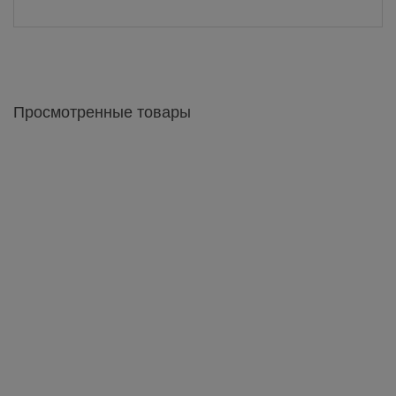
Просмотренные товары
Аякс Вешалка 500х376х1880h
2 835 грн