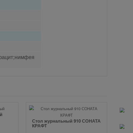
трацит;нимфея
й
Комо
Стол журнальный 910 СОНАТА
КРАФТ
4 0