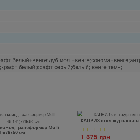
рафт белый+венге;дуб мол.+венге;сонома+венге;ан
;крафт белый;крафт серый;белый; венге темн;
КАПРИЗ стол журнальны
комод трансформер Molli
1)x76x50 см
1 675 грн