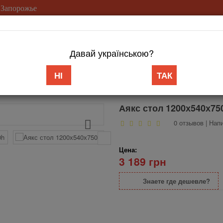
 Запорожье
(099) 753-2
Давай українською?
Доставка/Оплата
Гарантия
Возврат
Контакты
Статьи
НІ
ТАК
тол 1200х540х750h
Аякс стол 1200х540х75
0 отзывов
|
Напи
Цена:
3 189 грн
Знаете где дешевле?