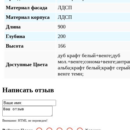
Материал фасада
ЛДСП
Материал корпуса
ЛДСП
Длина
900
Глубина
200
Высота
166
дуб крафт белый+венге;дуб
мол.+венге;сонома+венге;антр
Доступные Цвета
альба;крафт белый;крафт серый
венге темн;
Написать отзыв
Внимание:
HTML не переведен!