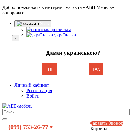
Добро пожаловать в интернет-магазин «АБВ Мебель»
Запорожье
Язык
російська
українська
×
Давай українською?
НІ
ТАК
Личный кабинет
Регистрация
Войти
Заказать Звонок
(099) 753-26-77▼
Корзина