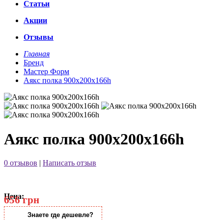
Статьи
Акции
Отзывы
Главная
Бренд
Мастер Форм
Аякс полка 900х200х166h
Аякс полка 900х200х166h
0 отзывов
|
Написать отзыв
Цена:
656 грн
Знаете где дешевле?