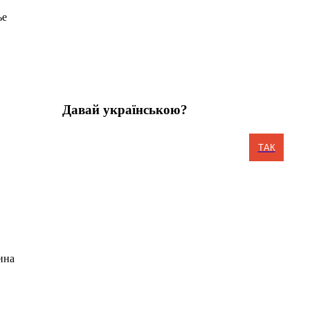
ье
Давай українською?
ТАК
ина