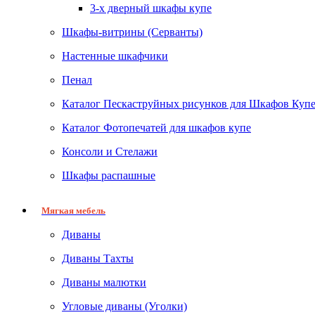
3-х дверный шкафы купе
Шкафы-витрины (Серванты)
Настенные шкафчики
Пенал
Каталог Пескаструйных рисунков для Шкафов Куп
Каталог Фотопечатей для шкафов купе
Консоли и Стелажи
Шкафы распашные
Мягкая мебель
Диваны
Диваны Тахты
Диваны малютки
Угловые диваны (Уголки)