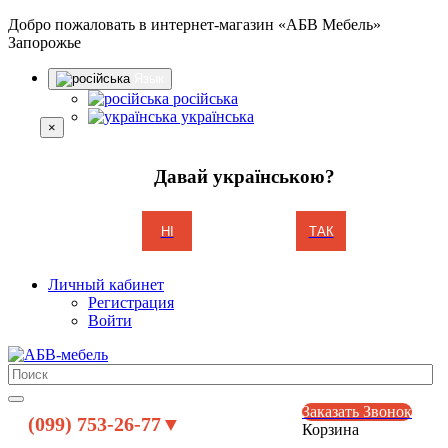
Добро пожаловать в интернет-магазин «АБВ Мебель»
Запорожье
Язык
російська
українська
×
Давай українською?
НІ
ТАК
Личный кабинет
Регистрация
Войти
Заказать Звонок
(099) 753-26-77▼
Корзина