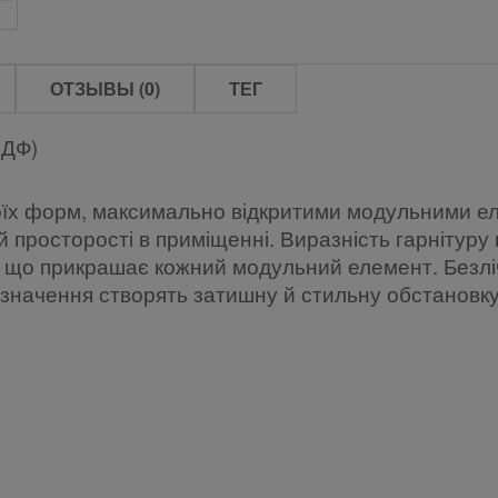
ОТЗЫВЫ (0)
ТЕГ
ДФ)
оїх форм, максимально відкритими модульними е
й просторості в приміщенні. Виразність гарнітуру
що прикрашає кожний модульний елемент. Безлі
ризначення створять затишну й стильну обстановку