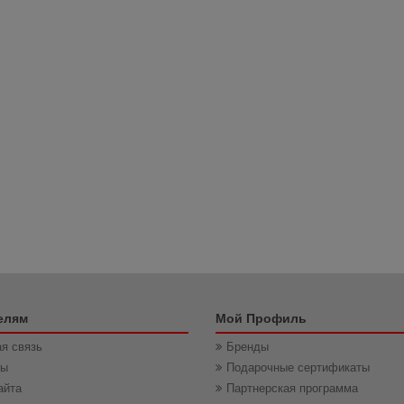
елям
Мой Профиль
я связь
Бренды
ты
Подарочные сертификаты
айта
Партнерская программа