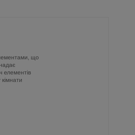
лементами, що
 надає
ч елементів
 кімнати