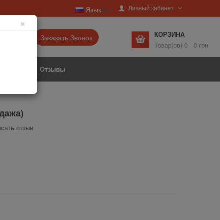
Личный кабинет
Язык
×
КОРЗИНА
6-77▼
Заказать Звонок
Товар(ов) 0 - 0 грн
Акции
Отзывы
дажа)
сать отзыв