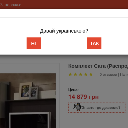
 Запорожье
(099) 753-2
Давай українською?
с
Доставка/Оплата
Гарантия
Возврат
Контакты
Статьи
НІ
ТАК
Комплект Сага (Распро
0 отзывов
|
Напи
Цена:
14 879 грн
Знаете где дешевле?