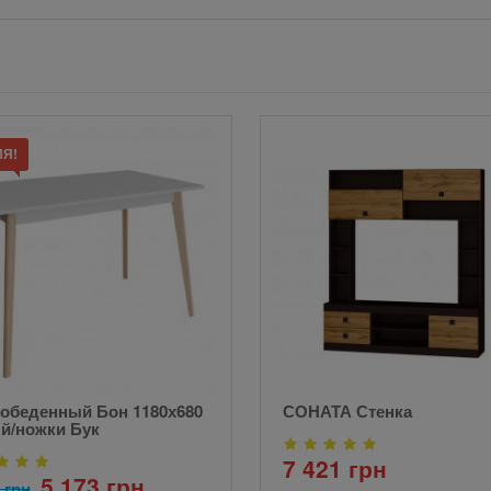
ИЯ!
 обеденный Бон 1180х680
СОНАТА Стенка
й/ножки Бук
7 421 грн
5 173 грн
 грн