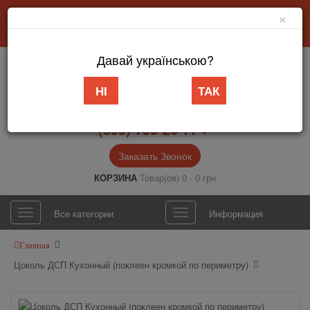
×
Добро пожаловать в интернет-магазин «АБВ Мебель» Запорожье
Личный кабинет
Язык
Давай українською?
НІ
ТАК
(099) 753-26-77▼
Заказать Звонок
КОРЗИНА
Товар(ов) 0 - 0 грн
Все категории
Информация
Главная
Цоколь ДСП Кухонный (поклеен кромкой по периметру)