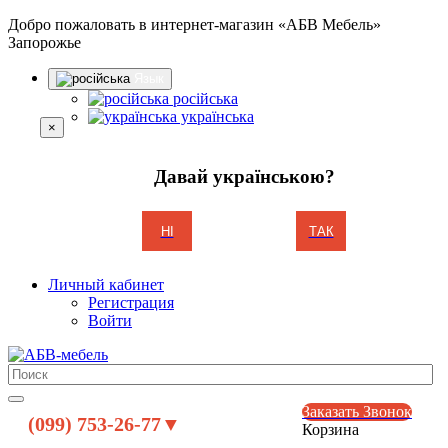
Добро пожаловать в интернет-магазин «АБВ Мебель»
Запорожье
Язык
російська
українська
×
Давай українською?
НІ
ТАК
Личный кабинет
Регистрация
Войти
Заказать Звонок
(099) 753-26-77▼
Корзина