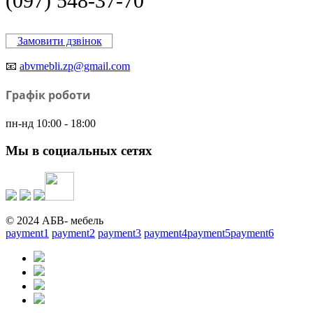
(097) 548-37-70
Замовити дзвінок
📧
abvmebli.zp@gmail.com
Графік роботи
пн-нд 10:00 - 18:00
Мы в социальных сетях
© 2024 АБВ- мебель
payment1
payment2
payment3
payment4
payment5
payment6