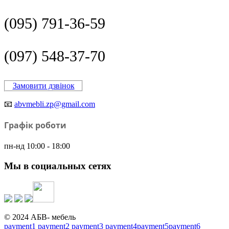
(095) 791-36-59
(097) 548-37-70
Замовити дзвінок
📧
abvmebli.zp@gmail.com
Графік роботи
пн-нд 10:00 - 18:00
Мы в социальных сетях
© 2024 АБВ- мебель
payment1
payment2
payment3
payment4
payment5
payment6