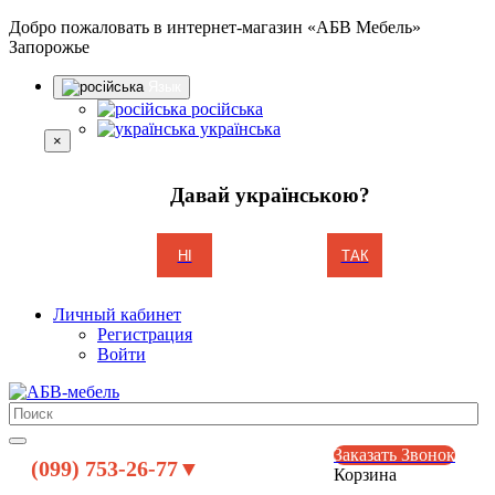
Добро пожаловать в интернет-магазин «АБВ Мебель»
Запорожье
Язык
російська
українська
×
Давай українською?
НІ
ТАК
Личный кабинет
Регистрация
Войти
Заказать Звонок
(099) 753-26-77▼
Корзина