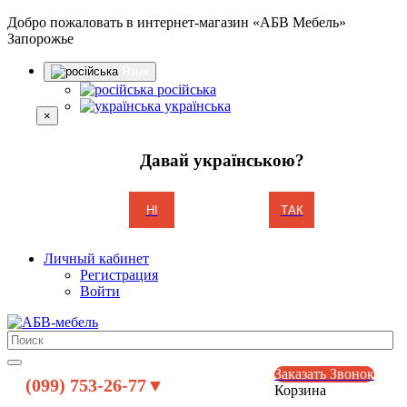
Добро пожаловать в интернет-магазин «АБВ Мебель»
Запорожье
Язык
російська
українська
×
Давай українською?
НІ
ТАК
Личный кабинет
Регистрация
Войти
Заказать Звонок
(099) 753-26-77▼
Корзина