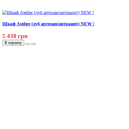
Шкаф Амбре (дуб артизан/антрацит) NEW !
5 438 грн
В корзину