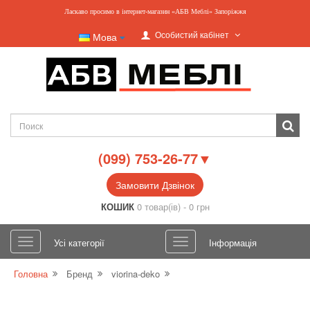
Ласкаво просимо в інтернет-магазин «АБВ Меблі» Запоріжжя
Особистий кабінет
Мова
(099) 753-26-77▼
Замовити Дзвінок
КОШИК
0 товар(ів) - 0 грн
Усі категорії
Інформація
Головна
Бренд
viorina-deko