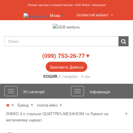
Ласкаво просимо в інтернет-магазин «АБВ Меблі» Запоріжжя
Особистий кабінет
Мова
(099) 753-26-77▼
Замовити Дзвінок
КОШИК
0 товар(ів) - 0 грн
Усі категорії
Інформація
Бренд
viorina-deko
ЛІЖКО 2-х спальне QUATTRO+МЕХАНІЗМ та Ламелі на
металевому каркасі