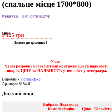
(спальне місце 1700*800)
0 відгуків
|
Написати відгук
Ціна:
9 125 грн
Знаєте де дешевше?
Увага
Через розробку нової системи контролю цін та наявності
товарів, ЦІНУ та НАЯВНІСТЬ уточнюйте у менеджера.
Виробник:
viorina-deko
Артикул:
8184-01
Доступні опції
Вибрати Додаткову
Комплектацію
Ціна:
Кількість