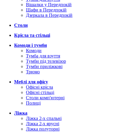
Вішалки у Передпокій
Шафи в Передпокій
Дзеркала в Передпокій
Столи
Крісла та стільці
Комоди і тумби
Комоди
Тумба для взуття
Тумби під телевізор
Тумби приліжкові
Трюмо
Меблі для офісу
Офісні крісла
Офісні стільці
Столи комп'ютерні
Полиці
Ліжка
Ліжка 2-х спальні
Ліжка 2-х ярусні
Ліжка полуторні