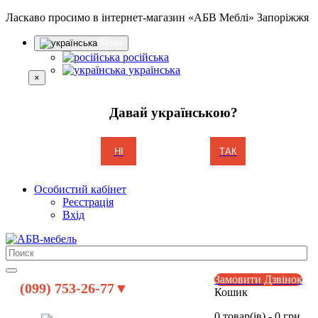
Ласкаво просимо в інтернет-магазин «АБВ Меблі» Запоріжжя
Мова
російська
українська
×
Давай українською?
НІ
ТАК
Особистий кабінет
Реєстрація
Вхід
Замовити Дзвінок
(099) 753-26-77▼
Кошик
0 товар(ів) - 0 грн