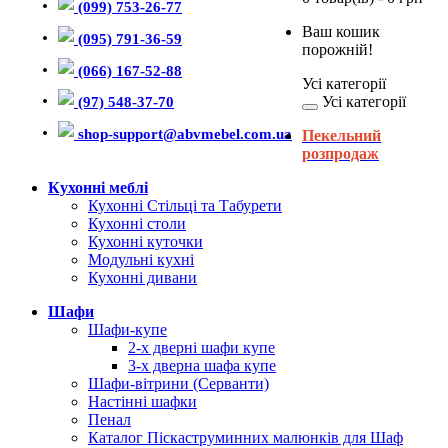
(099) 753-26-77
Ваш кошик
(095) 791-36-59
порожній!
(066) 167-52-88
Усі категорії
Усі категорії
(97) 548-37-70
shop-support@abvmebel.com.ua
Пекельний
розпродаж
Кухонні меблі
Кухонні Стільці та Табурети
Кухонні столи
Кухонні куточки
Модульні кухні
Кухонні дивани
Шафи
Шафи-купе
2-х дверні шафи купе
3-х дверна шафа купе
Шафи-вітрини (Серванти)
Настінні шафки
Пенал
Каталог Піскаструминних малюнків для Шаф