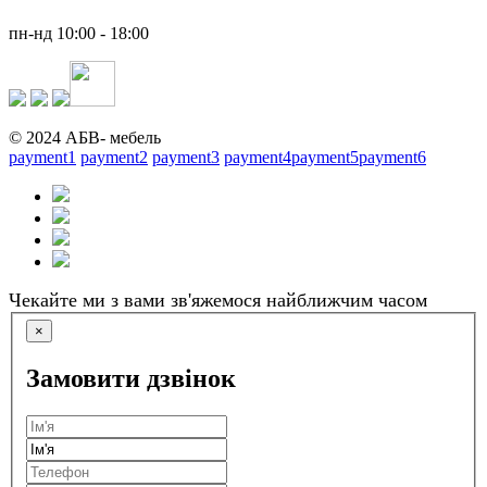
пн-нд 10:00 - 18:00
© 2024 АБВ- мебель
payment1
payment2
payment3
payment4
payment5
payment6
Чекайте ми з вами зв'яжемося найближчим часом
×
Замовити дзвінок