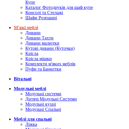
Купе
Каталог Фотодруків для шаф купе
Консолі та Стелажі
Шафи Розпашні
М'які меблі
Дивани
Дивани Тахти
Дивани малютки
Кутові дивани (Куточки)
Крісла
Крісла мішки
Комплекти м'яких меблів
Пуфи та Банкетки
Вітальні
Модульні меблі
Модульні системи
Дитячі Модульні Системи
Модульні кухні
Модульні Спальні
Меблі для спальні
Ліжка