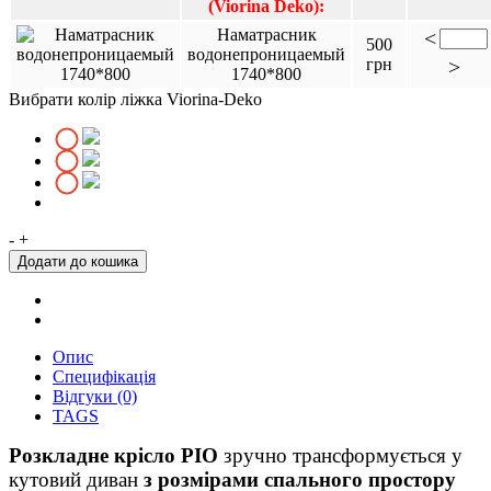
(Viorina Deko):
Наматрасник
<
500
водонепроницаемый
грн
>
1740*800
Вибрати колір ліжка Viorina-Deko
-
+
Опис
Специфікація
Відгуки (0)
TAGS
Розкладне крісло РІО
зручно трансформується у
кутовий диван
з розмірами спального простору