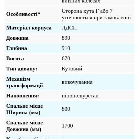
виїзних колесах
Сторона кута Г або 7
Особливості*
уточнюється при замовленні
Матеріал корпуса
ЛДСП
Довжина
890
Глибина
910
Висота
670
Тип дивану:
Кутовий
Механізм
викочування
трансформації
Наповнення:
пінополіуретан
Спальне місце
800
Ширина (мм)
Спальне місце
1700
Довжина (мм)