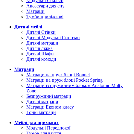
Модульні Спальні
Аксесуари для сну
Матраци
Тумби приліжкові
Дитячі меблі
Дитячі Стінки
Дитячі Модульні Системи
Дитячі матраци
Дитячі ліжка
Дитячі Шафи
Дитячі комоди
Матраци
Матраци на пруж блоці Bonnel
Матраци на пруж блоці Pocket Spring
Матраци із пружинним блоком Anatomic Multy
Zone
Безпружинні матраци
Дитячі матраци
Матраци Економ класу
Тонкі матраци
Меблі для прихожих
Модульні Передпокої
Тумба для взуття