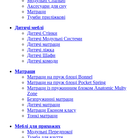
Модульні Спальні
Аксесуари для сну
Матраци
Тумби приліжкові
Дитячі меблі
Дитячі Стінки
Дитячі Модульні Системи
Дитячі матраци
Дитячі ліжка
Дитячі Шафи
Дитячі комоди
Матраци
Матраци на пруж блоці Bonnel
Матраци на пруж блоці Pocket Spring
Матраци із пружинним блоком Anatomic Multy
Zone
Безпружинні матраци
Дитячі матраци
Матраци Економ класу
Тонкі матраци
Меблі для прихожих
Модульні Передпокої
Тумба для взуття