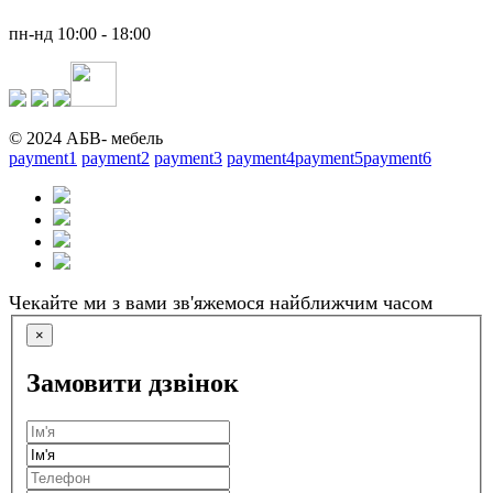
пн-нд 10:00 - 18:00
© 2024 АБВ- мебель
payment1
payment2
payment3
payment4
payment5
payment6
Чекайте ми з вами зв'яжемося найближчим часом
×
Замовити дзвінок