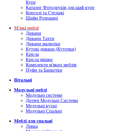
Купе
Каталог Фотодруків для шаф купе
Консолі та Стелажі
Шафи Розпашні
М'які меблі
Дивани
Дивани Тахти
Дивани малютки
Кутові дивани (Куточки)
Крісла
Крісла мішки
Комплекти м'яких меблів
Пуфи та Банкетки
Вітальні
Модульні меблі
Модульні системи
Дитячі Модульні Системи
Модульні кухні
Модульні Спальні
Меблі для спальні
Ліжка