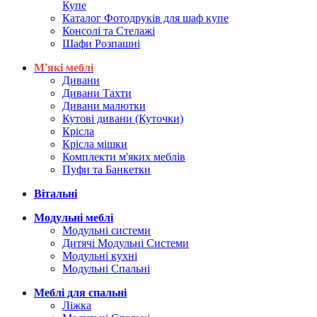
Купе
Каталог Фотодруків для шаф купе
Консолі та Стелажі
Шафи Розпашні
М'які меблі
Дивани
Дивани Тахти
Дивани малютки
Кутові дивани (Куточки)
Крісла
Крісла мішки
Комплекти м'яких меблів
Пуфи та Банкетки
Вітальні
Модульні меблі
Модульні системи
Дитячі Модульні Системи
Модульні кухні
Модульні Спальні
Меблі для спальні
Ліжка