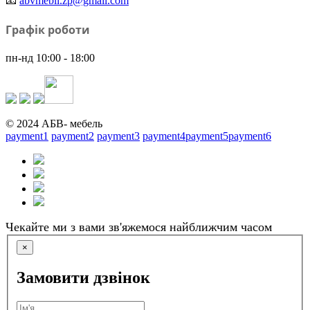
📧
abvmebli.zp@gmail.com
Графік роботи
пн-нд 10:00 - 18:00
© 2024 АБВ- мебель
payment1
payment2
payment3
payment4
payment5
payment6
Чекайте ми з вами зв'яжемося найближчим часом
×
Замовити дзвінок