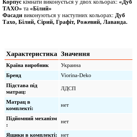
Корпус
кімнати виконується у двох кольорах:
«Дуб
ТАХО»
та
«Білий»
Фасади
виконуються у наступних кольорах:
Дуб
Тахо, Білий, Сірий, Графіт, Рожевий, Лаванда.
Характеристика
Значення
Країна виробник
Украина
Бренд
Viorina-Deko
Підстава під
ЛДСП
матрац:
Матрац в
нет
комплекті:
Підйомний механізм
нет
:
Ящики в комплекті:
нет