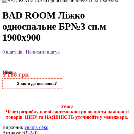
BAD ROOM Ліжко
односпальне БР№3 сп.м
1900х900
0 відгуків
|
Написати відгук
Ціна:
5 188 грн
Знаєте де дешевше?
Увага
Через розробку нової системи контролю цін та наявності
товарів, ЦІНУ та НАЯВНІСТЬ уточнюйте у менеджера.
Виробник:
viorina-deko
Артикул:
6322-01