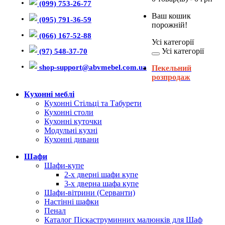
(099) 753-26-77
Ваш кошик
(095) 791-36-59
порожній!
(066) 167-52-88
Усі категорії
Усі категорії
(97) 548-37-70
shop-support@abvmebel.com.ua
Пекельний
розпродаж
Кухонні меблі
Кухонні Стільці та Табурети
Кухонні столи
Кухонні куточки
Модульні кухні
Кухонні дивани
Шафи
Шафи-купе
2-х дверні шафи купе
3-х дверна шафа купе
Шафи-вітрини (Серванти)
Настінні шафки
Пенал
Каталог Піскаструминних малюнків для Шаф