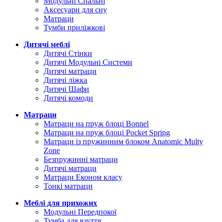
Модульні Спальні
Аксесуари для сну
Матраци
Тумби приліжкові
Дитячі меблі
Дитячі Стінки
Дитячі Модульні Системи
Дитячі матраци
Дитячі ліжка
Дитячі Шафи
Дитячі комоди
Матраци
Матраци на пруж блоці Bonnel
Матраци на пруж блоці Pocket Spring
Матраци із пружинним блоком Anatomic Multy
Zone
Безпружинні матраци
Дитячі матраци
Матраци Економ класу
Тонкі матраци
Меблі для прихожих
Модульні Передпокої
Тумба для взуття