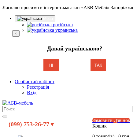
Ласкаво просимо в інтернет-магазин «АБВ Меблі» Запоріжжя
Мова
російська
українська
×
Давай українською?
НІ
ТАК
Особистий кабінет
Реєстрація
Вхід
Замовити Дзвінок
(099) 753-26-77▼
Кошик
0 товар(ів) - 0 грн