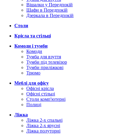
Вішалки у Передпокій
Шафи в Передпокій
Дзеркала в Передпокій
Столи
Крісла та стільці
Комоди і тумби
Комоди
Тумба для взуття
Тумби під телевізор
Тумби приліжкові
Трюмо
Меблі для офісу
Офісні крісла
Офісні стільці
Столи комп'ютерні
Полиці
Ліжка
Ліжка 2-х спальні
Ліжка 2-х ярусні
Ліжка полуторні