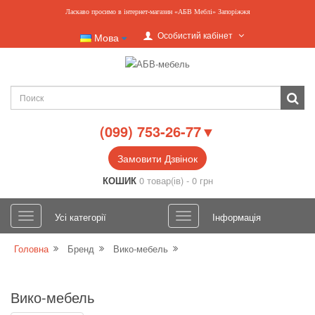
Ласкаво просимо в інтернет-магазин «АБВ Меблі» Запоріжжя
Особистий кабінет
Мова
(099) 753-26-77▼
Замовити Дзвінок
КОШИК
0 товар(ів) - 0 грн
Усі категорії
Інформація
Головна
Бренд
Вико-мебель
Вико-мебель