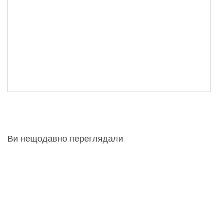
Ви нещодавно переглядали
кут Релакс
кут Релакс
29 695 грн
29 695 грн