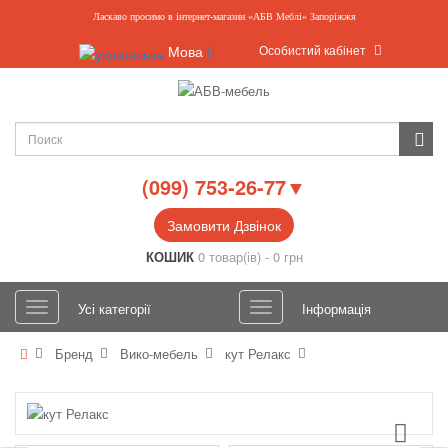
Ласкаво просимо в інтернет-магазин «АБВ Меблі» Запоріжжя
Особистий кабінет
Мова
(099) 753-26-77▼
Замовити Дзвінок
КОШИК
0 товар(ів) - 0 грн
Усі категорії
Інформація
Бренд
Вико-мебель
кут Релакс