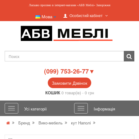
Ласкаво просимо в інтернет-магазин «АБВ Меблі» Запоріжжя
Особистий кабінет
Мова
(099) 753-26-77▼
Замовити Дзвінок
КОШИК
0 товар(ів) - 0 грн
Усі категорії
Інформація
Бренд
Вико-мебель
кут Наполі