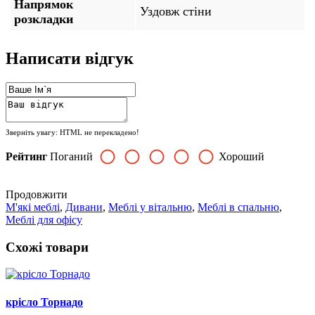
Напрямок
Уздовж стіни
розкладки
Написати відгук
Зверніть увагу:
HTML не перекладено!
Рейтинг
Поганий
Хороший
Продовжити
М'які меблі
,
Дивани
,
Меблі у вітальню
,
Меблі в спальню
,
Меблі для офісу
Схожі товари
крісло Торнадо