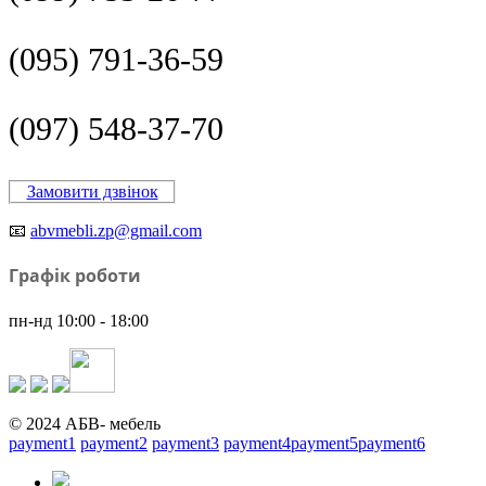
(095) 791-36-59
(097) 548-37-70
Замовити дзвінок
📧
abvmebli.zp@gmail.com
Графік роботи
пн-нд 10:00 - 18:00
© 2024 АБВ- мебель
payment1
payment2
payment3
payment4
payment5
payment6