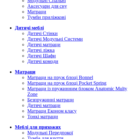
Модульні Спальні
Аксесуари для сну
Матраци
Тумби приліжкові
Дитячі меблі
Дитячі Стінки
Дитячі Модульні Системи
Дитячі матраци
Дитячі ліжка
Дитячі Шафи
Дитячі комоди
Матраци
Матраци на пруж блоці Bonnel
Матраци на пруж блоці Pocket Spring
Матраци із пружинним блоком Anatomic Multy
Zone
Безпружинні матраци
Дитячі матраци
Матраци Економ класу
Тонкі матраци
Меблі для прихожих
Модульні Передпокої
Тумба для взуття