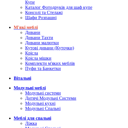
Купе
Каталог Фотодруків для шаф купе
Консолі та Стелажі
Шафи Розпашні
М'які меблі
Дивани
Дивани Тахти
Дивани малютки
Кутові дивани (Куточки)
Крісла
Крісла мішки
Комплекти м'яких меблів
Пуфи та Банкетки
Вітальні
Модульні меблі
Модульні системи
Дитячі Модульні Системи
Модульні кухні
Модульні Спальні
Меблі для спальні
Ліжка