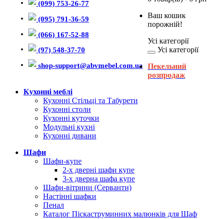
(099) 753-26-77
Ваш кошик
(095) 791-36-59
порожній!
(066) 167-52-88
Усі категорії
Усі категорії
(97) 548-37-70
shop-support@abvmebel.com.ua
Пекельний
розпродаж
Кухонні меблі
Кухонні Стільці та Табурети
Кухонні столи
Кухонні куточки
Модульні кухні
Кухонні дивани
Шафи
Шафи-купе
2-х дверні шафи купе
3-х дверна шафа купе
Шафи-вітрини (Серванти)
Настінні шафки
Пенал
Каталог Піскаструминних малюнків для Шаф