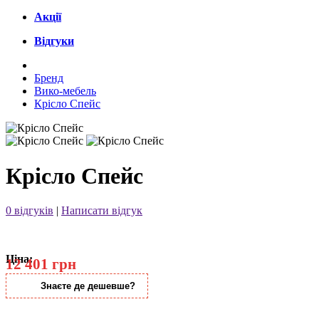
Акції
Відгуки
Бренд
Вико-мебель
Крісло Спейс
Крісло Спейс
0 відгуків
|
Написати відгук
Ціна:
12 401 грн
Знаєте де дешевше?