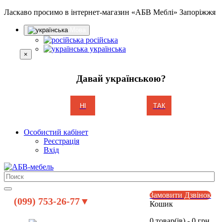
Ласкаво просимо в інтернет-магазин «АБВ Меблі» Запоріжжя
Мова
російська
українська
×
Давай українською?
НІ
ТАК
Особистий кабінет
Реєстрація
Вхід
Замовити Дзвінок
(099) 753-26-77▼
Кошик
0 товар(ів) - 0 грн