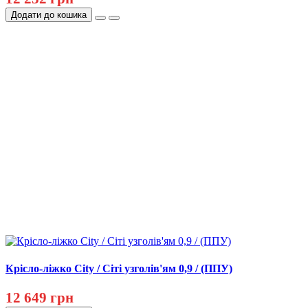
Додати до кошика
Крісло-ліжко City / Сіті узголів'ям 0,9 / (ППУ)
12 649 грн