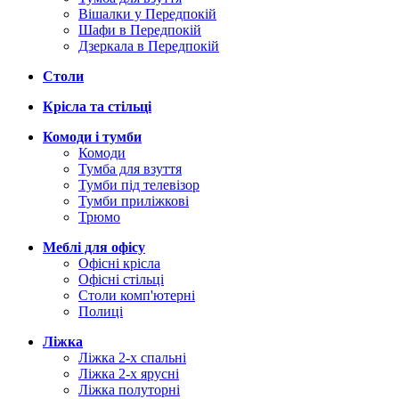
Вішалки у Передпокій
Шафи в Передпокій
Дзеркала в Передпокій
Столи
Крісла та стільці
Комоди і тумби
Комоди
Тумба для взуття
Тумби під телевізор
Тумби приліжкові
Трюмо
Меблі для офісу
Офісні крісла
Офісні стільці
Столи комп'ютерні
Полиці
Ліжка
Ліжка 2-х спальні
Ліжка 2-х ярусні
Ліжка полуторні