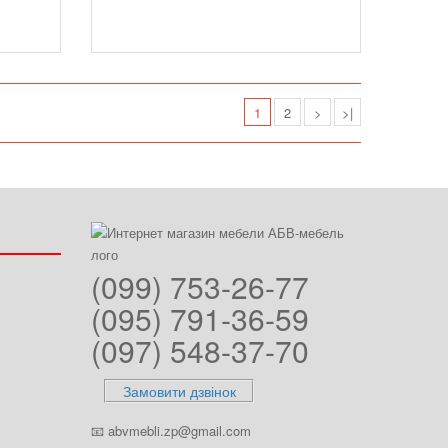
1
2
>
>|
(099) 753-26-77
(095) 791-36-59
(097) 548-37-70
Замовити дзвінок
📧
abvmebli.zp@gmail.com