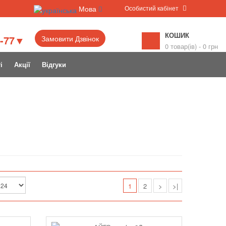
Особистий кабінет
Мова
КОШИК
6-77▼
Замовити Дзвінок
0 товар(ів) - 0 грн
і
Акції
Відгуки
1
2
>
>|