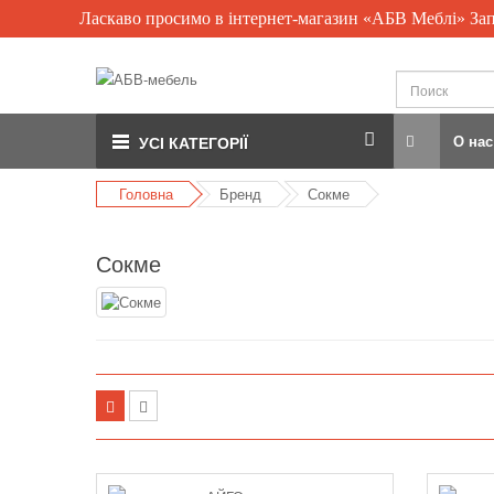
Ласкаво просимо в інтернет-магазин «АБВ Меблі» За
О нас
УСІ КАТЕГОРІЇ
Головна
Бренд
Сокме
Сокме