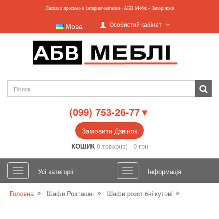
Ласкаво просимо в інтернет-магазин «АБВ Меблі» Запоріжжя
Особистий кабінет
Мова
(099) 753-26-77▼
Замовити Дзвінок
КОШИК
0 товар(ів) - 0 грн
Усі категорії
Інформація
Головна
Шафи Розпашні
Шафи розстібні кутові